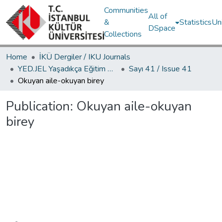
Communities
All of
&
Statistics
Un
DSpace
Collections
Home
İKÜ Dergiler / IKU Journals
YED.JEL Yaşadıkça Eğitim Dergisi / Journal of Education For Life
Sayı 41 / Issue 41
Okuyan aile-okuyan birey
Publication:
Okuyan aile-okuyan
birey