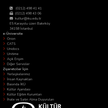
(0212) 498 41 41
(0212) 498 43 06
kultur@iku.edu.tr
E5 Karayolu üzeri Bakırköy
34158 İstanbul
e-Üniversite
Orion
CATS
Unidocs
Unitime
Açık Erişim
Diğer Servisler
Ziyaretciler İçin
Yerleşkelerimiz
İnsan Kaynakları
Basında İKÜ
Kültür Ajandası
Kültür Eğitim Kurumları
İhale ve Satın Alma Duyuruları