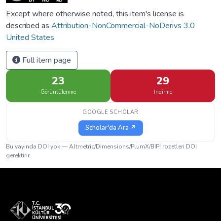
Except where otherwise noted, this item's license is
described as
Attribution-NonCommercial-NoDerivs 3.0
United States
Full item page
23
29
Görüntülenme
İndirme
GOOGLE SCHOLAR
Scholar'da Ara ↗
Bu yayında DOI yok — Altmetric/Dimensions/PlumX/BIP! rozetleri DOI
gerektirir.