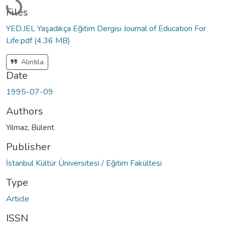
Loading...
Files
YED.JEL Yaşadıkça Eğitim Dergisi Journal of Education For
Life.pdf
(4.36 MB)
Alıntıla
Date
1995-07-09
Authors
Yılmaz, Bülent
Publisher
İstanbul Kültür Üniversitesi / Eğitim Fakültesi
Type
Article
ISSN