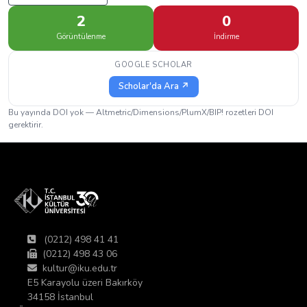
2
0
Görüntülenme
İndirme
GOOGLE SCHOLAR
Scholar'da Ara ↗
Bu yayında DOI yok — Altmetric/Dimensions/PlumX/BIP! rozetleri DOI
gerektirir.
(0212) 498 41 41
(0212) 498 43 06
kultur@iku.edu.tr
E5 Karayolu üzeri Bakırköy
34158 İstanbul