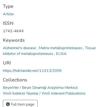
Type
Article
ISSN
1742-464X
Keywords
Alzheimer's disease
,
Matrix metalloproteinases
,
Tissue
inhibitor of metalloproteinases
,
ELISA
URI
https://hdl.handle.net/11413/2059
Collections
BeyinMer / Beyin Dinamiği Araştırma Merkezi
WoS İndeksli Yayınlar / WoS Indexed Publications
Full item page