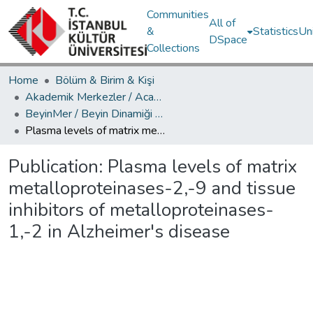
Communities
All of
&
Statistics
Un
DSpace
Collections
Home
Bölüm & Birim & Kişi
Akademik Merkezler / Academic Centers
BeyinMer / Beyin Dinamiği Araştırma Merkezi
Plasma levels of matrix metalloproteinases-2,-9 and tissue inhibitors of metalloproteinases-1,-2 in Alzheimer's disease
Publication:
Plasma levels of matrix
metalloproteinases-2,-9 and tissue
inhibitors of metalloproteinases-
1,-2 in Alzheimer's disease