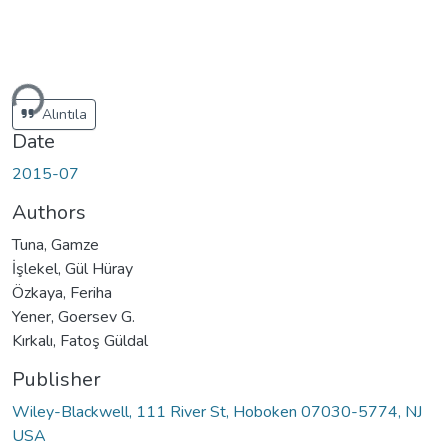
ding...
Alıntıla
Date
2015-07
Authors
Tuna, Gamze
İşlekel, Gül Hüray
Özkaya, Feriha
Yener, Goersev G.
Kırkalı, Fatoş Güldal
Publisher
Wiley-Blackwell, 111 River St, Hoboken 07030-5774, NJ
USA