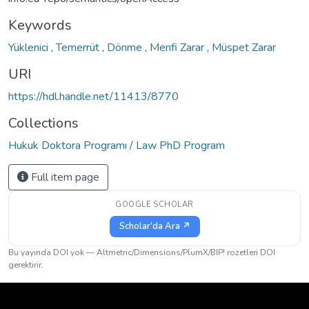
Keywords
Yüklenici
,
Temerrüt
,
Dönme
,
Menfi Zarar
,
Müspet Zarar
URI
https://hdl.handle.net/11413/8770
Collections
Hukuk Doktora Programı / Law PhD Program
Full item page
GOOGLE SCHOLAR
Scholar'da Ara ↗
Bu yayında DOI yok — Altmetric/Dimensions/PlumX/BIP! rozetleri DOI
gerektirir.