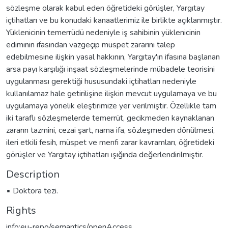
sözleşme olarak kabul eden öğretideki görüşler, Yargıtay
içtihatları ve bu konudaki kanaatlerimiz ile birlikte açıklanmıştır.
Yüklenicinin temerrüdü nedeniyle iş sahibinin yüklenicinin
ediminin ifasından vazgeçip müspet zararını talep
edebilmesine ilişkin yasal hakkının, Yargıtay'ın ifasına başlanan
arsa payı karşılığı inşaat sözleşmelerinde mübadele teorisini
uygulanması gerektiği hususundaki içtihatları nedeniyle
kullanılamaz hale getirilişine ilişkin mevcut uygulamaya ve bu
uygulamaya yönelik eleştirimize yer verilmiştir. Özellikle tam
iki taraflı sözleşmelerde temerrüt, gecikmeden kaynaklanan
zararın tazmini, cezai şart, nama ifa, sözleşmeden dönülmesi,
ileri etkili fesih, müspet ve menfi zarar kavramları, öğretideki
görüşler ve Yargıtay içtihatları ışığında değerlendirilmiştir.
Description
▪ Doktora tezi.
Rights
info:eu-repo/semantics/openAccess