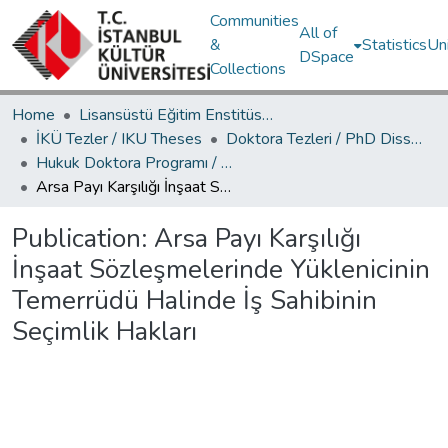
Communities
All of
&
Statistics
Un
DSpace
Collections
Home
Lisansüstü Eğitim Enstitüsü / Postgraduate Education Institute
İKÜ Tezler / IKU Theses
Doktora Tezleri / PhD Dissertations
Hukuk Doktora Programı / Law PhD Program
Arsa Payı Karşılığı İnşaat Sözleşmelerinde Yüklenicinin Temerrüdü Halinde İş Sahibinin Seçimlik Hakları
Publication:
Arsa Payı Karşılığı
İnşaat Sözleşmelerinde Yüklenicinin
Temerrüdü Halinde İş Sahibinin
Seçimlik Hakları