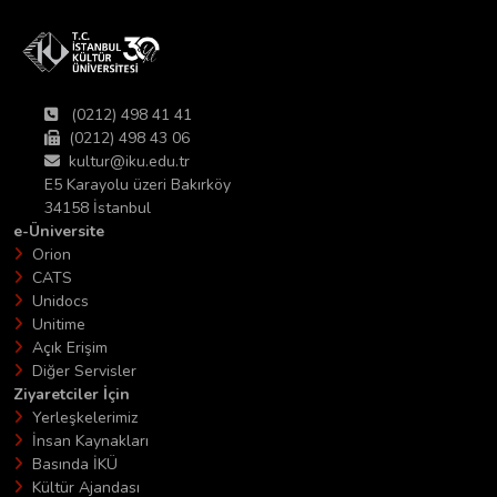
(0212) 498 41 41
(0212) 498 43 06
kultur@iku.edu.tr
E5 Karayolu üzeri Bakırköy
34158 İstanbul
e-Üniversite
Orion
CATS
Unidocs
Unitime
Açık Erişim
Diğer Servisler
Ziyaretciler İçin
Yerleşkelerimiz
İnsan Kaynakları
Basında İKÜ
Kültür Ajandası