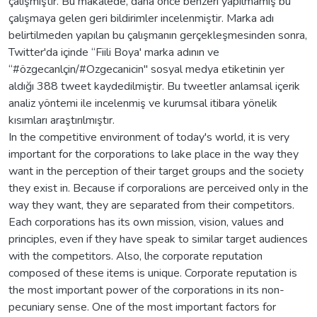
çalışmıştır. Bu makalede, daha önce benzeri yapılmamış bu
çalışmaya gelen geri bildirimler incelenmiştir. Marka adı
belirtilmeden yapılan bu çalışmanın gerçekleşmesinden sonra,
Twitter'da içinde “Fiili Boya' marka adının ve
“#özgecanlçin/#Ozgecanicin" sosyal medya etiketinin yer
aldığı 388 tweet kaydedilmiştir. Bu tweetler anlamsal içerik
analiz yöntemi ile incelenmiş ve kurumsal itibara yönelik
kısımları araştırılmıştır.
In the competitive environment of today's world, it is very
important for the corporations to lake place in the way they
want in the perception of their target groups and the society
they exist in. Because if corporalions are perceived only in the
way they want, they are separated from their competitors.
Each corporations has its own mission, vision, values and
principles, even if they have speak to similar target audiences
with the competitors. Also, lhe corporate reputation
composed of these items is unique. Corporate reputation is
the most important power of the corporations in its non-
pecuniary sense. One of the most important factors for