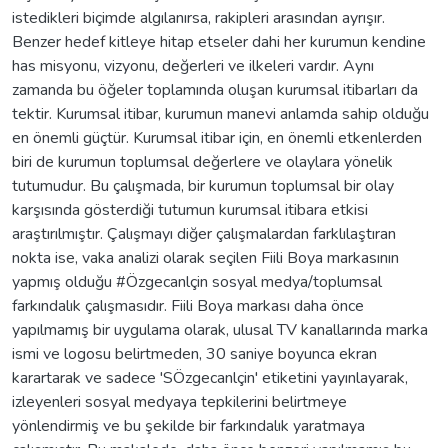
istedikleri biçimde algılanırsa, rakipleri arasından ayrışır.
Benzer hedef kitleye hitap etseler dahi her kurumun kendine
has misyonu, vizyonu, değerleri ve ilkeleri vardır. Aynı
zamanda bu öğeler toplamında oluşan kurumsal itibarları da
tektir. Kurumsal itibar, kurumun manevi anlamda sahip olduğu
en önemli güçtür. Kurumsal itibar için, en önemli etkenlerden
biri de kurumun toplumsal değerlere ve olaylara yönelik
tutumudur. Bu çalışmada, bir kurumun toplumsal bir olay
karşısında gösterdiği tutumun kurumsal itibara etkisi
araştırılmıştır. Çalışmayı diğer çalışmalardan farklılaştıran
nokta ise, vaka analizi olarak seçilen Fiili Boya markasının
yapmış olduğu #Özgecanlçin sosyal medya/toplumsal
farkındalık çalışmasıdır. Fiili Boya markası daha önce
yapılmamış bir uygulama olarak, ulusal TV kanallarında marka
ismi ve logosu belirtmeden, 30 saniye boyunca ekran
karartarak ve sadece 'SÖzgecanlçin' etiketini yayınlayarak,
izleyenleri sosyal medyaya tepkilerini belirtmeye
yönlendirmiş ve bu şekilde bir farkındalık yaratmaya