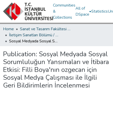
Communities
All of
&
Statistics
Un
DSpace
Collections
Home
Sanat ve Tasarım Fakültesi / Faculty of Art and Design
İletişim Sanatları Bölümü / Department of Communication Arts
Sosyal Medyada Sosyal Sorumluluğun Yansımaları ve İtibara Etkisi: Filli Boya'nın ozgecan için Sosyal Medya Çalışması ile İlgili Geri Bildirimlerin İncelenmesi
Publication:
Sosyal Medyada Sosyal
Sorumluluğun Yansımaları ve İtibara
Etkisi: Filli Boya'nın ozgecan için
Sosyal Medya Çalışması ile İlgili
Geri Bildirimlerin İncelenmesi