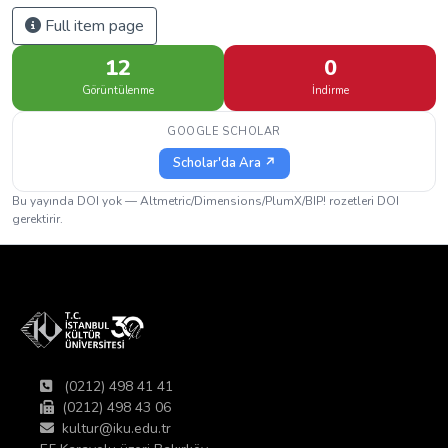
Full item page
12
0
Görüntülenme
İndirme
GOOGLE SCHOLAR
Scholar'da Ara ↗
Bu yayında DOI yok — Altmetric/Dimensions/PlumX/BIP! rozetleri DOI
gerektirir.
(0212) 498 41 41
(0212) 498 43 06
kultur@iku.edu.tr