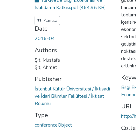
Türkiye’de Bilgi Ekonomisi Ve
göster
c
e
İstihdama Katkısı.pdf
(464.98 KB)
harcama
s
s
toplam
s
t
Alıntıla
içerisi
a
t
Date
ekonom
u
s
sektörl
:
2016-04
gelişti
Authors
noktası
destek 
Şit, Mustafa
arttırıl
Şit, Ahmet
Keyw
Publisher
Bilgi 
İstanbul Kültür Üniversitesi / İktisadi
Econ
ve İdari Bilimler Fakültesi / İktisat
Bölümü
URI
Type
http:/
conferenceObject
Colle