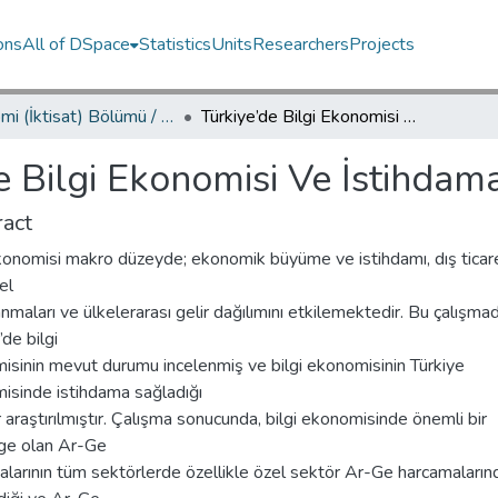
ons
All of DSpace
Statistics
Units
Researchers
Projects
Ekonomi (İktisat) Bölümü / Department of Economics
Türkiye’de Bilgi Ekonomisi Ve İstihdama Katkısı
e Bilgi Ekonomisi Ve İstihdama
act
konomisi makro düzeyde; ekonomik büyüme ve istihdamı, dış ticare
el
nmaları ve ülkelerarası gelir dağılımını etkilemektedir. Bu çalışma
’de bilgi
isinin mevut durumu incelenmiş ve bilgi ekonomisinin Türkiye
isinde istihdama sağladığı
r araştırılmıştır. Çalışma sonucunda, bilgi ekonomisinde önemli bir
ge olan Ar-Ge
larının tüm sektörlerde özellikle özel sektör Ar-Ge harcamalarınd