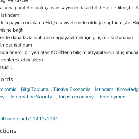
diği ve Ar-Ge
larına paralel olarak çalışan sayısının da arttığı tespit edilmiştir. 
 istihdam
ndeki payının ortalama %1,5 seviyelerinde olduğu saptanmıştır. Bil
isine bağlı
erde daha fazla istihdam sağlayabilmek için girişimci kültürünün
rilmesi, istihdam
nda önemli bir yeri olan KOBİ’lerin bilişim altyapılarının oluşumuna
verilerek etkinlikleri
malıdır.
ords
Ekonomisi
,
Bilgi Toplumu
,
Türkiye Ekonomisi
,
İstihdam
,
Knowledg
omy
,
Information Society
,
Turkish economy
,
Employment
/hdl.handle.net/11413/1242
ctions