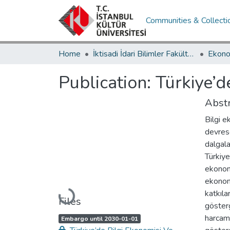
Communities & Collecti
Home
İktisadi İdari Bilimler Fakültesi / Faculty of Economics and Administrative Sciences
Publication:
Türkiye’d
Abstr
Bilgi e
devres
dalgala
Türkiye
ekonom
ekonom
katkıla
Loading...
Files
göster
harcama
A
,
Embargo until 2030-01-01
c