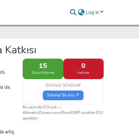
Log In
 Katkısı
15
0
ti,
Görüntülenme
İndirme
GOOGLE SCHOLAR
da da,
Scholar'da Ara ↗
Bu yayında DOI yok —
Altmetric/Dimensions/PlumX/BIP! rozetleri DOI
gerektirir.
a artış