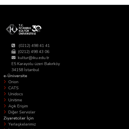
(0212) 498 41 41
(0212) 498 43 06
kultur@iku.edu.tr
E5 Karayolu üzeri Bakırköy
34158 İstanbul
e-Üniversite
Orion
CATS
Unidocs
Unitime
Açık Erişim
Diğer Servisler
Ziyaretciler İçin
Yerleşkelerimiz