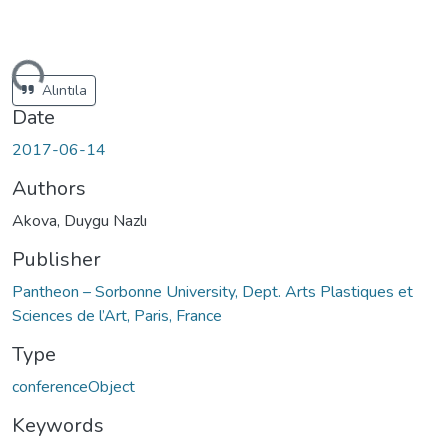
ding...
Alıntıla
Date
2017-06-14
Authors
Akova, Duygu Nazlı
Publisher
Pantheon – Sorbonne University, Dept. Arts Plastiques et
Sciences de l’Art, Paris, France
Type
conferenceObject
Keywords