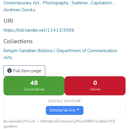
Contemporary Art
,
Photography
,
Sublime
,
Capitalism
,
Andreas Gursky
URI
https://hdl.handle.net/11413/3096
Collections
İletişim Sanatları Bölümü / Department of Communication
Arts
Full item page
48
0
Görüntülenme
İndirme
GOOGLE SCHOLAR
Scholar'da Ara ↗
Bu yayında DOI yok — Altmetric/Dimensions/PlumX/BIP! rozetleri DOI
gerektirir.