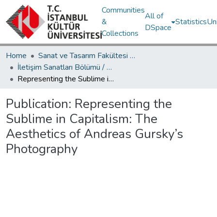
Communities
All of
&
Statistics
Un
DSpace
Collections
Home
Sanat ve Tasarım Fakültesi / Faculty of Art and Design
İletişim Sanatları Bölümü / Department of Communication Arts
Representing the Sublime in Capitalism: The Aesthetics of Andreas Gursky’s Photography
Publication:
Representing the
Sublime in Capitalism: The
Aesthetics of Andreas Gursky’s
Photography