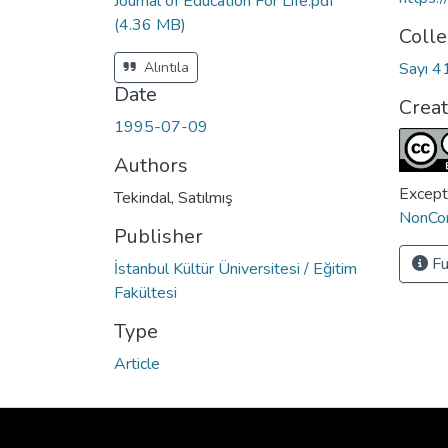
Journal of Education For Life.pdf
(4.36 MB)
Colle
Alıntıla
Sayı 4
Date
Crea
1995-07-09
Authors
Except
Tekindal, Satılmış
NonCom
Publisher
Fu
İstanbul Kültür Üniversitesi / Eğitim
Fakültesi
Type
Article