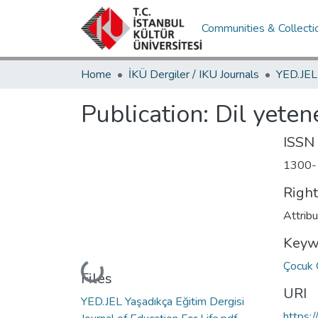
Communities & Collecti
Home
İKÜ Dergiler / IKU Journals
Publication:
Dil yetene
ISSN
1300-
Righ
Attrib
Keyw
Çocuk 
Loading...
Files
URI
YED.JEL Yaşadıkça Eğitim Dergisi
https: