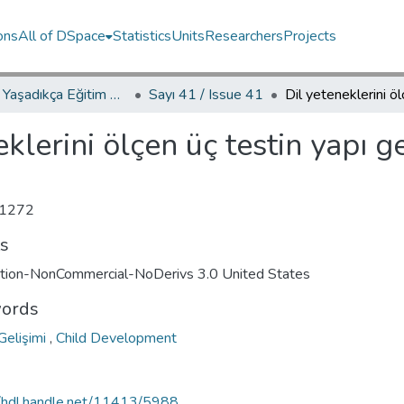
ons
All of DSpace
Statistics
Units
Researchers
Projects
YED.JEL Yaşadıkça Eğitim Dergisi / Journal of Education For Life
Sayı 41 / Issue 41
klerini ölçen üç testin yapı ge
1272
ts
ution-NonCommercial-NoDerivs 3.0 United States
ords
Gelişimi
,
Child Development
//hdl.handle.net/11413/5988