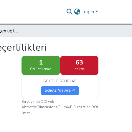
Log In
Dil yeteneklerini ölçen üç testin yapı geçerlilikleri
çerlilikleri
1
63
Görüntülenme
İndirme
GOOGLE SCHOLAR
Scholar'da Ara ↗
Bu yayında DOI yok —
Altmetric/Dimensions/PlumX/BIP! rozetleri DOI
gerektirir.