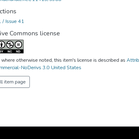
ctions
1 / Issue 41
tive Commons license
 where otherwise noted, this item's license is described as
Attri
mercial-NoDerivs 3.0 United States
ll item page