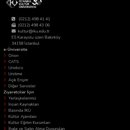
(0212) 498 41 41
(0212) 498 43 06
kultur@iku.edu.tr
E5 Karayolu üzeri Bakırköy
34158 İstanbul
e-Üniversite
Orion
CATS
Unidocs
Unitime
Açık Erişim
Diğer Servisler
Ziyaretciler İçin
Yerleşkelerimiz
İnsan Kaynakları
Basında İKÜ
Kültür Ajandası
Kültür Eğitim Kurumları
İhale ve Satın Alma Duyuruları