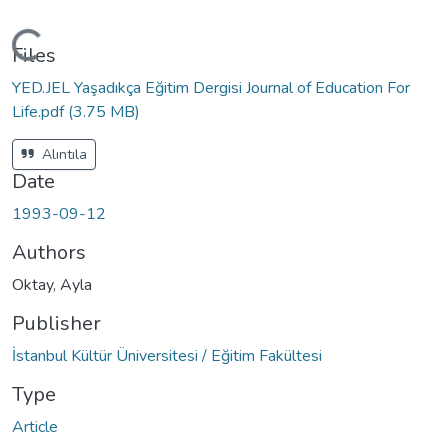
Loading...
Files
YED.JEL Yaşadıkça Eğitim Dergisi Journal of Education For
Life.pdf
(3.75 MB)
Alıntıla
Date
1993-09-12
Authors
Oktay, Ayla
Publisher
İstanbul Kültür Üniversitesi / Eğitim Fakültesi
Type
Article