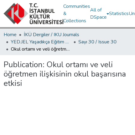
Communities
All of
&
Statistics
Un
DSpace
Collections
Home
İKÜ Dergiler / IKU Journals
YED.JEL Yaşadıkça Eğitim Dergisi / Journal of Education For Life
Sayı 30 / Issue 30
Okul ortamı ve veli öğretmen ilişkisinin okul başarısına etkisi
Publication:
Okul ortamı ve veli
öğretmen ilişkisinin okul başarısına
etkisi