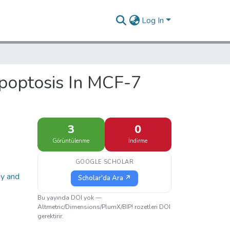
Log In
Apoptosis In MCF-7
3
0
Görüntülenme
İndirme
GOOGLE SCHOLAR
gy and
Scholar'da Ara ↗
Bu yayında DOI yok —
Altmetric/Dimensions/PlumX/BIP! rozetleri DOI
gerektirir.