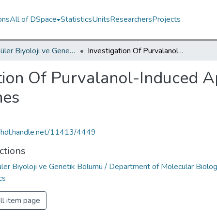
ons
All of DSpace
Statistics
Units
Researchers
Projects
Moleküler Biyoloji ve Genetik Bölümü / Department of Molecular Biology and Genetics
Investigation Of Purvalanol-Induced Apoptosis In MCF-7 Breast Cancer Cell Lines
tion Of Purvalanol-Induced 
nes
//hdl.handle.net/11413/4449
ctions
ler Biyoloji ve Genetik Bölümü / Department of Molecular Biolo
cs
ll item page