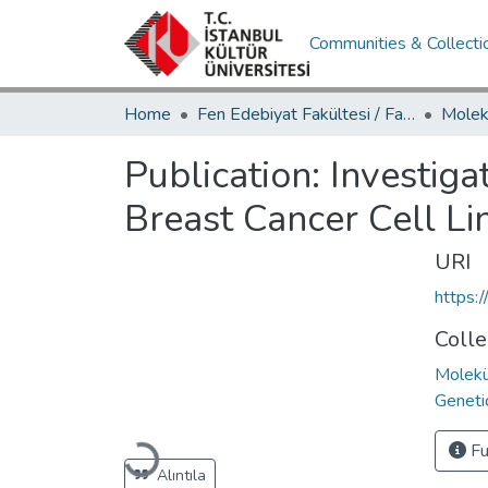
Communities & Collecti
Home
Fen Edebiyat Fakültesi / Faculty of Letters and Sciences
Publication:
Investiga
Breast Cancer Cell Li
URI
https:
Colle
Molekü
Geneti
Loading...
Fu
Alıntıla