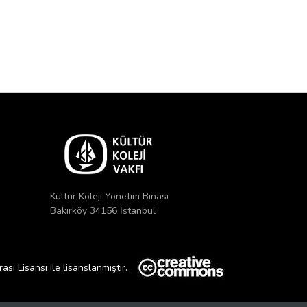
Kültür Koleji Yönetim Binası
Bakırköy 34156 İstanbul
ı Lisansı ile lisanslanmıştır.