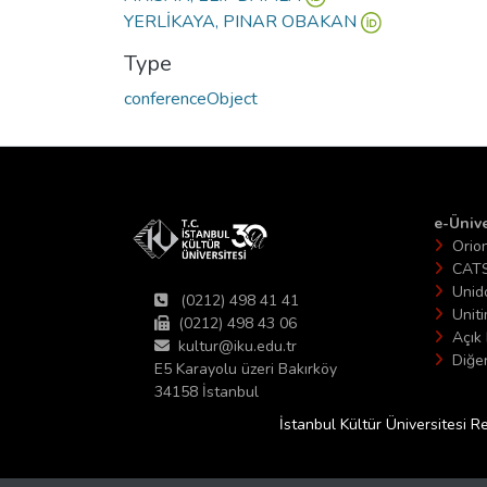
YERLİKAYA, PINAR OBAKAN
Type
conferenceObject
e-Ünive
Orio
CAT
Unid
(0212) 498 41 41
Unit
(0212) 498 43 06
Açık 
kultur@iku.edu.tr
Diğer
E5 Karayolu üzeri Bakırköy
34158 İstanbul
İstanbul Kültür Üniversitesi R