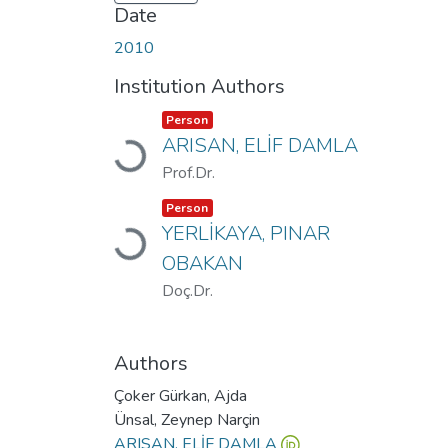
Date
2010
Institution Authors
Item type:
,
Person
Loading...
ARISAN, ELİF DAMLA
Prof.Dr.
Item type:
,
Person
Loading...
YERLİKAYA, PINAR
OBAKAN
Doç.Dr.
Authors
Çoker Gürkan, Ajda
Ünsal, Zeynep Narçin
ARISAN, ELİF DAMLA