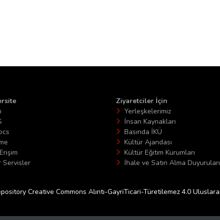
rsite
Ziyaretciler İçin
n
Yerleşkelerimiz
S
İnsan Kaynakları
ocs
Basında İKÜ
ime
Kültür Ajandası
Erişim
Kültür Eğitim Kurumları
 Servisler
İhale ve Satın Alma Duyuruları
epository Creative Commons Alıntı-GayriTicari-Türetilemez 4.0 Uluslararas