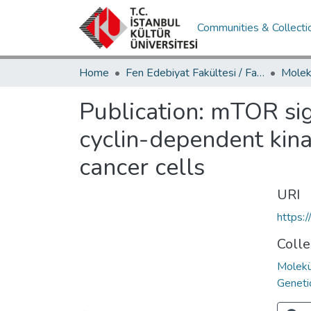
Communities & Collecti
Home
Fen Edebiyat Fakültesi / Faculty of Letters and Sciences
Publication:
mTOR sign
cyclin-dependent kina
cancer cells
URI
https:
Colle
Molekü
Geneti