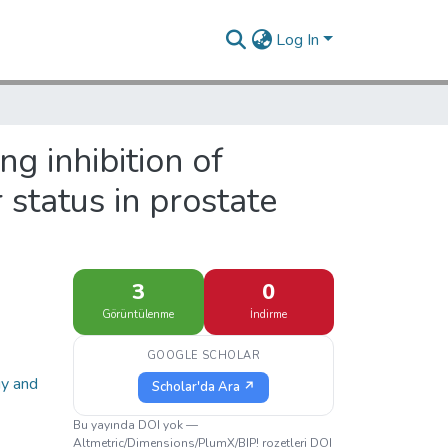
Log In
ng inhibition of
status in prostate
3
0
Görüntülenme
İndirme
GOOGLE SCHOLAR
gy and
Scholar'da Ara ↗
Bu yayında DOI yok —
Altmetric/Dimensions/PlumX/BIP! rozetleri DOI