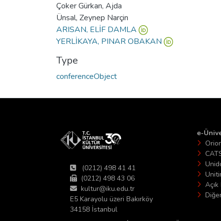
Çoker Gürkan, Ajda
Ünsal, Zeynep Narçin
ARISAN, ELİF DAMLA
YERLİKAYA, PINAR OBAKAN
Type
conferenceObject
e-Ünive
Orio
CAT
Unid
(0212) 498 41 41
Unit
(0212) 498 43 06
Açık 
kultur@iku.edu.tr
Diğer
E5 Karayolu üzeri Bakırköy
34158 İstanbul