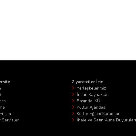
rsite
Ziyaretciler İçin
n
Yerleşkelerimiz
S
İnsan Kaynakları
ocs
Basında İKÜ
ime
Kültür Ajandası
Erişim
Kültür Eğitim Kurumları
 Servisler
İhale ve Satın Alma Duyuruları