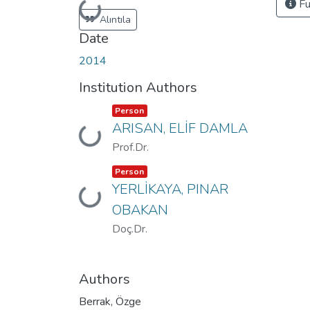
Fu
Loading...
Alıntıla
Date
2014
Institution Authors
Item type:
,
Person
ARISAN, ELİF DAMLA
Loading...
Prof.Dr.
Item type:
,
Person
YERLİKAYA, PINAR
Loading...
OBAKAN
Doç.Dr.
Authors
Berrak, Özge