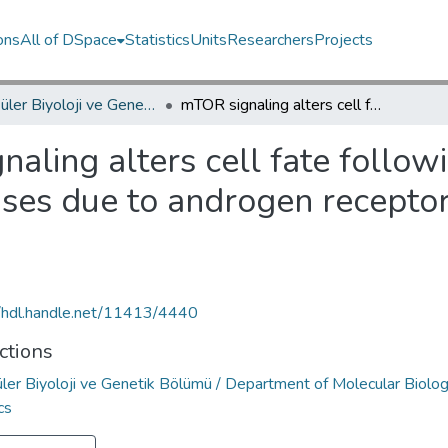
ons
All of DSpace
Statistics
Units
Researchers
Projects
Moleküler Biyoloji ve Genetik Bölümü / Department of Molecular Biology and Genetics
mTOR signaling alters cell fate following inhibition of cyclin-dependent kinases due to androgen receptor status in prostate cancer cells
aling alters cell fate followi
ses due to androgen receptor 
//hdl.handle.net/11413/4440
ctions
ler Biyoloji ve Genetik Bölümü / Department of Molecular Biolo
cs