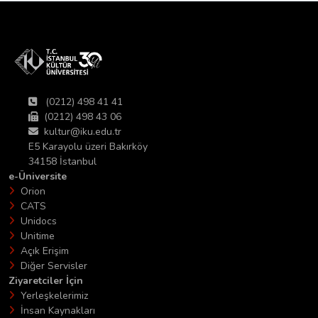
(0212) 498 41 41
(0212) 498 43 06
kultur@iku.edu.tr
E5 Karayolu üzeri Bakırköy
34158 İstanbul
e-Üniversite
Orion
CATS
Unidocs
Unitime
Açık Erişim
Diğer Servisler
Ziyaretciler İçin
Yerleşkelerimiz
İnsan Kaynakları