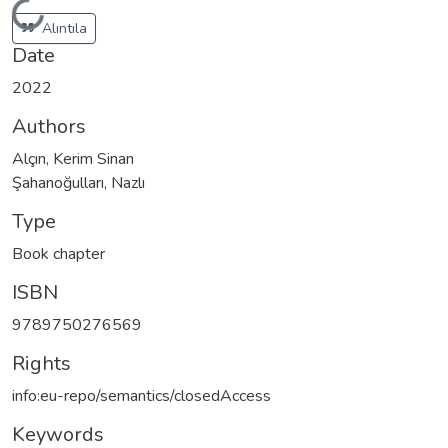
Loading...
Alıntıla
Date
2022
Authors
Alçın, Kerim Sinan
Şahanoğulları, Nazlı
Type
Book chapter
ISBN
9789750276569
Rights
info:eu-repo/semantics/closedAccess
Keywords