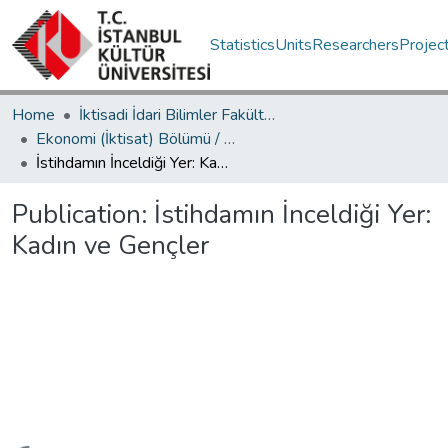
Statistics
Units
Researchers
Projec
Home
İktisadi İdari Bilimler Fakültesi / Faculty of Economics and Administrative Sciences
Ekonomi (İktisat) Bölümü / Department of Economics
İstihdamın İnceldiği Yer: Kadın ve Gençler
Publication:
İstihdamın İnceldiği Yer:
Kadın ve Gençler