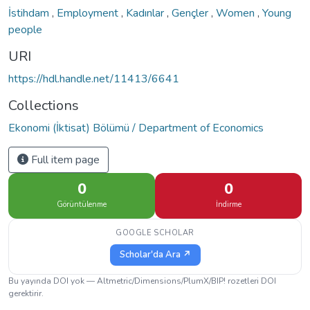
İstihdam
,
Employment
,
Kadınlar
,
Gençler
,
Women
,
Young
people
URI
https://hdl.handle.net/11413/6641
Collections
Ekonomi (İktisat) Bölümü / Department of Economics
Full item page
0
0
Görüntülenme
İndirme
GOOGLE SCHOLAR
Scholar'da Ara ↗
Bu yayında DOI yok — Altmetric/Dimensions/PlumX/BIP! rozetleri DOI
gerektirir.