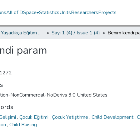
ons
All of DSpace
Statistics
Units
Researchers
Projects
YED.JEL Yaşadıkça Eğitim Dergisi / Journal of Education For Life
Sayı 1 (4) / Issue 1 (4)
Benim kendi p
ndi param
1272
ts
ution-NonCommercial-NoDerivs 3.0 United States
ords
Gelişimi
,
Çocuk Eğitimi
,
Çocuk Yetiştirme
,
Child Development
,
C
ion
,
Child Raising