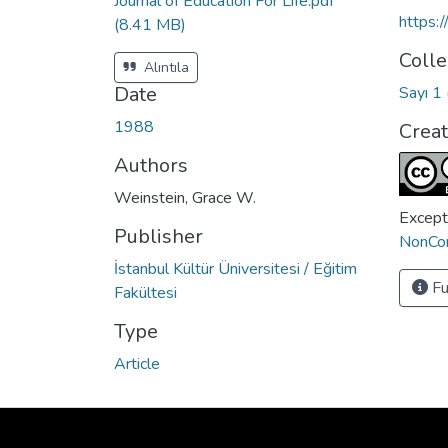
Journal of Education For Life.pdf
https:
(8.41 MB)
Colle
Alıntıla
Date
Sayı 1 
1988
Crea
Authors
Weinstein, Grace W.
Except
Publisher
NonCom
İstanbul Kültür Üniversitesi / Eğitim
Fu
Fakültesi
Type
Article