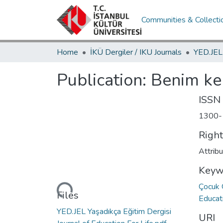
Communities & Collecti
Home
İKÜ Dergiler / IKU Journals
Publication:
Benim ke
ISSN
1300-
Righ
Attrib
Keyw
Çocuk 
Loading...
Files
Educat
YED.JEL Yaşadıkça Eğitim Dergisi
URI