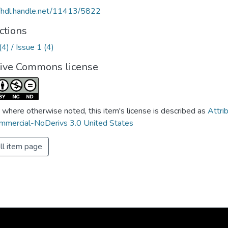
//hdl.handle.net/11413/5822
ctions
(4) / Issue 1 (4)
tive Commons license
 where otherwise noted, this item's license is described as
Attri
mercial-NoDerivs 3.0 United States
ll item page