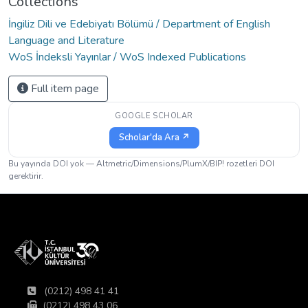
Collections
İngiliz Dili ve Edebiyatı Bölümü / Department of English
Language and Literature
WoS İndeksli Yayınlar / WoS Indexed Publications
Full item page
GOOGLE SCHOLAR
Scholar'da Ara ↗
Bu yayında DOI yok — Altmetric/Dimensions/PlumX/BIP! rozetleri DOI
gerektirir.
(0212) 498 41 41
(0212) 498 43 06