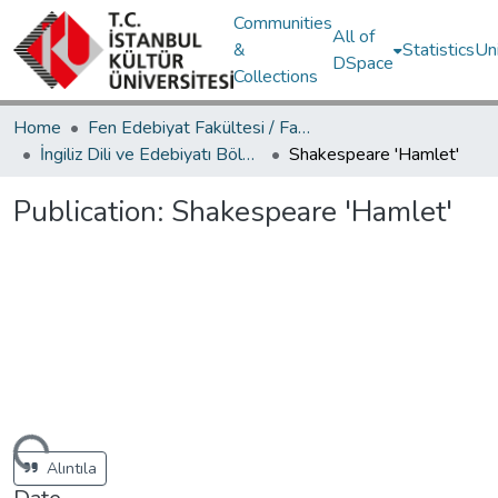
Communities
All of
&
Statistics
Un
DSpace
Collections
Home
Fen Edebiyat Fakültesi / Faculty of Letters and Sciences
İngiliz Dili ve Edebiyatı Bölümü / Department of English Language and Literature
Shakespeare 'Hamlet'
Publication:
Shakespeare 'Hamlet'
ading...
Alıntıla