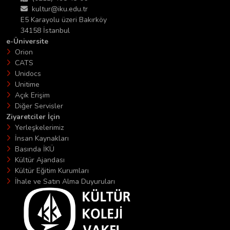
kultur@iku.edu.tr
E5 Karayolu üzeri Bakırköy
34158 İstanbul
e-Üniversite
Orion
CATS
Unidocs
Unitime
Açık Erişim
Diğer Servisler
Ziyaretciler İçin
Yerleşkelerimiz
İnsan Kaynakları
Basında İKÜ
Kültür Ajandası
Kültür Eğitim Kurumları
İhale ve Satın Alma Duyuruları