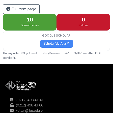
Full item page
10
0
Görüntülenme
İndirme
GOOGLE SCHOLAR
Scholar'da Ara ↗
Bu yayında DOI yok — Altmetric/Dimensions/PlumX/BIP! rozetleri DOI
gerektirir.
(0212) 498 41 41
(0212) 498 43 06
kultur@iku.edu.tr