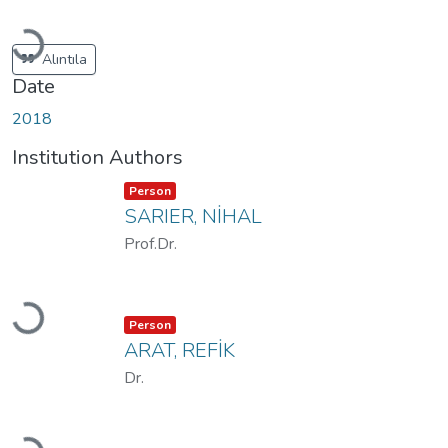
Loading...
Alıntıla
Date
2018
Institution Authors
Item type:
,
Person
SARIER, NİHAL
Prof.Dr.
Loading...
Item type:
,
Person
ARAT, REFİK
Dr.
Loading...