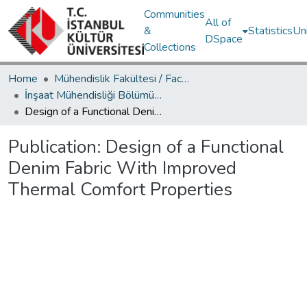
Communities
All of
&
Statistics
Un
DSpace
Collections
Home
Mühendislik Fakültesi / Faculty of Engineering
İnşaat Mühendisliği Bölümü / Department of Civil Engineering
Design of a Functional Denim Fabric With Improved Thermal Comfort Properties
Publication:
Design of a Functional
Denim Fabric With Improved
Thermal Comfort Properties