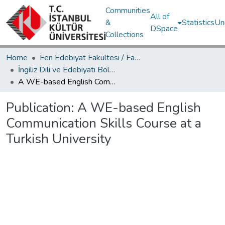
Communities
All of
&
Statistics
Un
DSpace
Collections
Home
Fen Edebiyat Fakültesi / Faculty of Letters and Sciences
İngiliz Dili ve Edebiyatı Bölümü / Department of English Language and Literature
A WE-based English Communication Skills Course at a Turkish University
Publication:
A WE-based English
Communication Skills Course at a
Turkish University