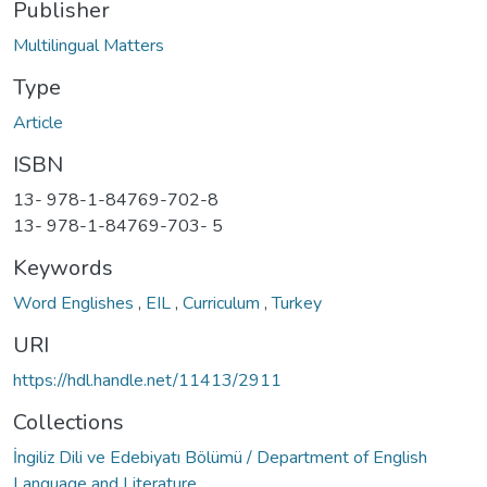
Publisher
Multilingual Matters
Type
Article
ISBN
13- 978-1-84769-702-8
13- 978-1-84769-703- 5
Keywords
Word Englishes
,
EIL
,
Curriculum
,
Turkey
URI
https://hdl.handle.net/11413/2911
Collections
İngiliz Dili ve Edebiyatı Bölümü / Department of English
Language and Literature