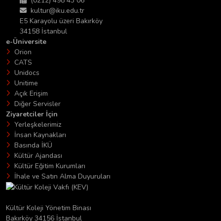
(0212) 498 43 06
kultur@iku.edu.tr
E5 Karayolu üzeri Bakırköy
34158 İstanbul
e-Üniversite
Orion
CATS
Unidocs
Unitime
Açık Erişim
Diğer Servisler
Ziyaretciler İçin
Yerleşkelerimiz
İnsan Kaynakları
Basında İKÜ
Kültür Ajandası
Kültür Eğitim Kurumları
İhale ve Satın Alma Duyuruları
Kültür Koleji Yönetim Binası
Bakırköy 34156 İstanbul