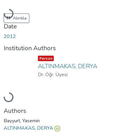
Loading...
Alıntıla
Date
2012
Institution Authors
Item type:
,
Person
ALTINMAKAS, DERYA
Dr. Öğr. Üyesi
Loading...
Authors
Bayyurt, Yasemin
ALTINMAKAS, DERYA