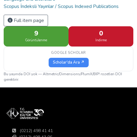
Scopus İndeksli Yayınlar / Scopus Indexed Publications
Full item page
9
0
Görüntülenme
İndirme
GOOGLE SCHOLAR
Scholar'da Ara ↗
Bu yayında DOI yok — Altmetric/Dimensions/PlumX/BIP! rozetleri DOI
gerektirir.
(0212) 498 41 41