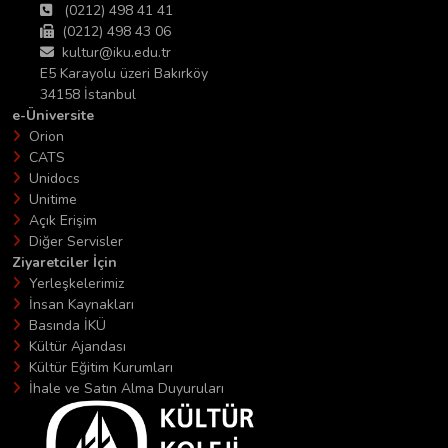
(0212) 498 41 41
(0212) 498 43 06
kultur@iku.edu.tr
E5 Karayolu üzeri Bakırköy
34158 İstanbul
e-Üniversite
Orion
CATS
Unidocs
Unitime
Açık Erişim
Diğer Servisler
Ziyaretciler İçin
Yerleşkelerimiz
İnsan Kaynakları
Basında İKÜ
Kültür Ajandası
Kültür Eğitim Kurumları
İhale ve Satın Alma Duyuruları