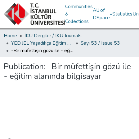
Communities
All of
&
Statistics
Un
DSpace
Collections
Home
İKÜ Dergiler / IKU Journals
YED.JEL Yaşadıkça Eğitim Dergisi / Journal of Education For Life
Sayı 53 / Issue 53
-Bir müfettişin gözü ile - eğitim alanında bilgisayar
Publication:
-Bir müfettişin gözü ile
- eğitim alanında bilgisayar
Loading...