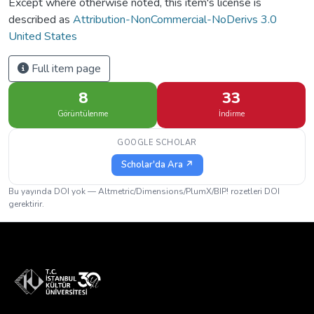
Except where otherwise noted, this item's license is
described as
Attribution-NonCommercial-NoDerivs 3.0
United States
Full item page
8
33
Görüntülenme
İndirme
GOOGLE SCHOLAR
Scholar'da Ara ↗
Bu yayında DOI yok — Altmetric/Dimensions/PlumX/BIP! rozetleri DOI
gerektirir.