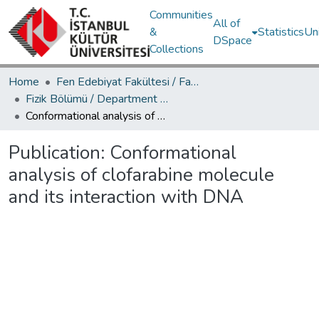
Communities
All of
&
Statistics
Un
DSpace
Collections
Home
Fen Edebiyat Fakültesi / Faculty of Letters and Sciences
Fizik Bölümü / Department of Physics
Conformational analysis of clofarabine molecule and its interaction with DNA
Publication:
Conformational
analysis of clofarabine molecule
and its interaction with DNA