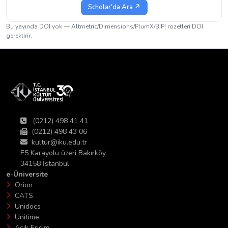
Scholar'da Ara ↗
Bu yayında DOI yok — Altmetric/Dimensions/PlumX/BIP! rozetleri DOI
gerektirir.
(0212) 498 41 41
(0212) 498 43 06
kultur@iku.edu.tr
E5 Karayolu üzeri Bakırköy
34158 İstanbul
e-Üniversite
Orion
CATS
Unidocs
Unitime
Açık Erişim