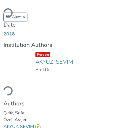
ding...
Alıntıla
Date
2018
Institution Authors
Item type:
,
Person
AKYÜZ, SEVİM
Prof.Dr.
ding...
Authors
Çelik, Sefa
Özel, Ayşen
AKYÜZ, SEVİM