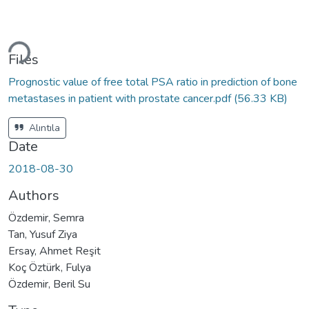
ding...
Files
Prognostic value of free total PSA ratio in prediction of bone
metastases in patient with prostate cancer.pdf
(56.33 KB)
Alıntıla
Date
2018-08-30
Authors
Özdemir, Semra
Tan, Yusuf Ziya
Ersay, Ahmet Reşit
Koç Öztürk, Fulya
Özdemir, Beril Su