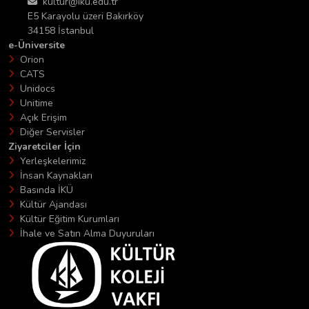
kultur@iku.edu.tr
E5 Karayolu üzeri Bakırköy
34158 İstanbul
e-Üniversite
Orion
CATS
Unidocs
Unitime
Açık Erişim
Diğer Servisler
Ziyaretciler İçin
Yerleşkelerimiz
İnsan Kaynakları
Basında İKÜ
Kültür Ajandası
Kültür Eğitim Kurumları
İhale ve Satın Alma Duyuruları