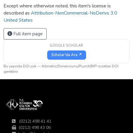
Except where otherwise noted, this item's license is
described as
Attribution-NonCommercial-NoDerivs 3.0
United States
Full item page
GOOGLE SCHOLAR
Scholar'da Ara ↗
Bu yayında DOI yok — Altmetric/Dimensions/PlumX/BIP! rozetleri DOI
gerektirir.
(0212) 498 41 41
(0212) 498 43 06