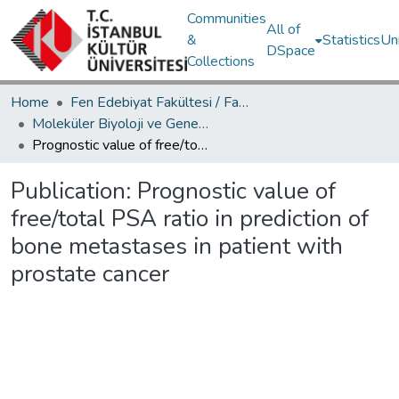
Communities
All of
&
Statistics
Un
DSpace
Collections
Home
Fen Edebiyat Fakültesi / Faculty of Letters and Sciences
Moleküler Biyoloji ve Genetik Bölümü / Department of Molecular Biology and Genetics
Prognostic value of free/total PSA ratio in prediction of bone metastases in patient with prostate cancer
Publication:
Prognostic value of
free/total PSA ratio in prediction of
bone metastases in patient with
prostate cancer