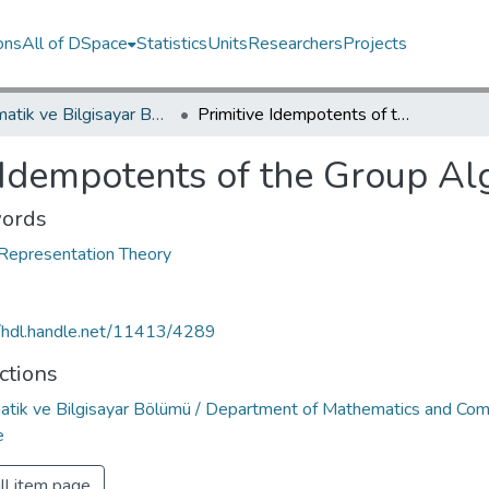
ons
All of DSpace
Statistics
Units
Researchers
Projects
Matematik ve Bilgisayar Bölümü / Department of Mathematics and Computer Science
Primitive Idempotents of the Group Algebra CSL (2, q)
 Idempotents of the Group Al
ords
Representation Theory
//hdl.handle.net/11413/4289
ctions
tik ve Bilgisayar Bölümü / Department of Mathematics and Co
e
ll item page