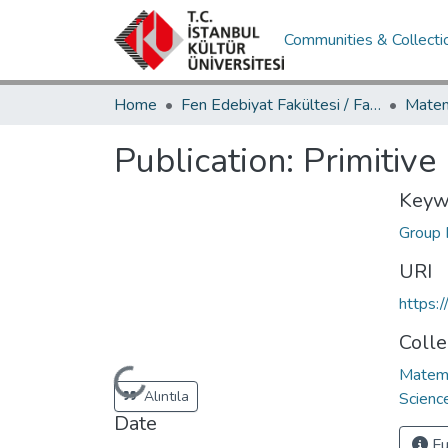
Communities & Collecti
Home
Fen Edebiyat Fakültesi / Faculty of Letters and Sciences
Publication:
Primitive
Keyw
Group 
URI
https:
Colle
Matema
Loading...
Alıntıla
Scienc
Date
Fu