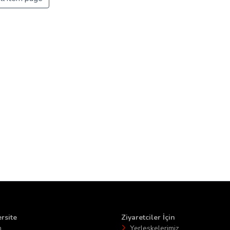
rsite
Ziyaretciler İçin
n
Yerleşkelerimiz