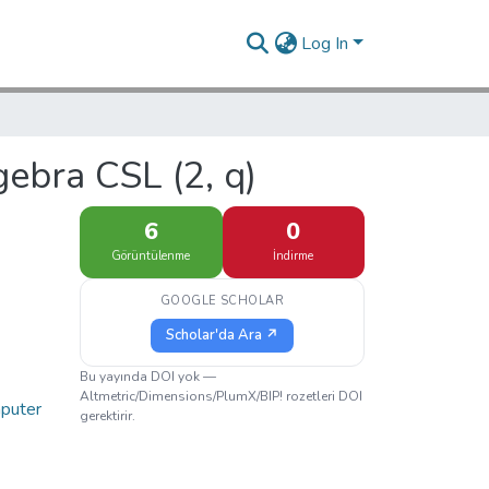
Log In
gebra CSL (2, q)
6
0
Görüntülenme
İndirme
GOOGLE SCHOLAR
Scholar'da Ara ↗
Bu yayında DOI yok —
Altmetric/Dimensions/PlumX/BIP! rozetleri DOI
mputer
gerektirir.