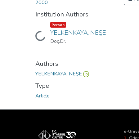
2000
Institution Authors
Item type:
,
Person
YELKENKAYA, NEŞE
Loading...
Doç.Dr.
Authors
YELKENKAYA, NEŞE
Type
Article
e-Ünive
Orio