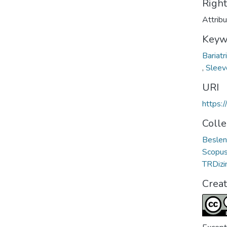
Righ
Attrib
Keyw
Bariatr
,
Sleev
URI
https:
Colle
Beslen
Scopus 
TRDizin
Crea