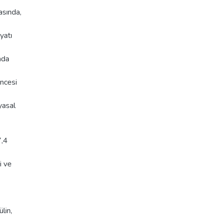
asında,
yatı
nda
öncesi
yasal
7,4
i ve
lin,