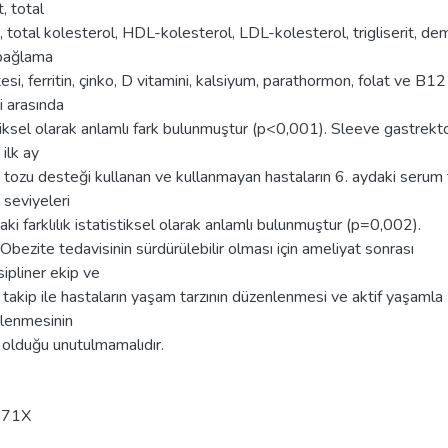
t, total
, total kolesterol, HDL-kolesterol, LDL-kolesterol, trigliserit, dem
bağlama
esi, ferritin, çinko, D vitamini, kalsiyum, parathormon, folat ve B12
i arasında
tiksel olarak anlamlı fark bulunmuştur (p<0,001). Sleeve gastrekt
 ilk ay
 tozu desteği kullanan ve kullanmayan hastaların 6. aydaki serum 
 seviyeleri
aki farklılık istatistiksel olarak anlamlı bulunmuştur (p=0,002).
Obezite tedavisinin sürdürülebilir olması için ameliyat sonrası
sipliner ekip ve
 takip ile hastaların yaşam tarzının düzenlenmesi ve aktif yaşamla
lenmesinin
 olduğu unutulmamalıdır.
671X