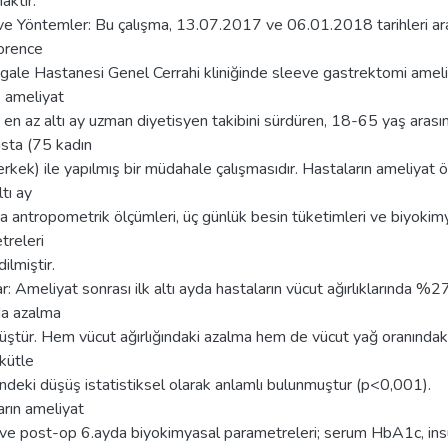
aktır.
ve Yöntemler: Bu çalışma, 13.07.2017 ve 06.01.2018 tarihleri ar
lorence
gale Hastanesi Genel Cerrahi kliniğinde sleeve gastrektomi ameli
e ameliyat
 en az altı ay uzman diyetisyen takibini sürdüren, 18-65 yaş arası
sta (75 kadın
rkek) ile yapılmış bir müdahale çalışmasıdır. Hastaların ameliyat 
ltı ay
 antropometrik ölçümleri, üç günlük besin tüketimleri ve biyokim
treleri
ilmiştir.
r: Ameliyat sonrası ilk altı ayda hastaların vücut ağırlıklarında %2
da azalma
üştür. Hem vücut ağırlığındaki azalma hem de vücut yağ oranındak
kütle
ndeki düşüş istatistiksel olarak anlamlı bulunmuştur (p<0,001).
rın ameliyat
 ve post-op 6.ayda biyokimyasal parametreleri; serum HbA1c, insü