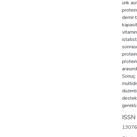
ürik asi
protein
demir 
kapasit
vitamin
istatis
sonrası
protein
protein
arasınd
Sonuç: 
multidi
düzenli
destek
gerekli
ISSN
1307