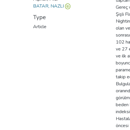
saptam
BATAR, NAZLI
Gereç 
Şişli F
Type
Nightin
Article
olan v
sonrası
102 ha
ve 27 e
ve ilk a
boyunca
parame
takip ed
Bulgula
oranın
görülm
beden 
indeksi
Hastala
öncesi