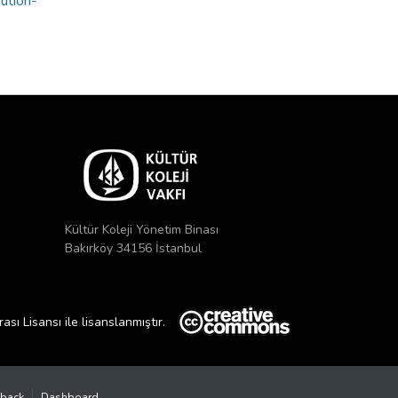
bution-
Kültür Koleji Yönetim Binası
Bakırköy 34156 İstanbul
ı Lisansı ile lisanslanmıştır.
back
Dashboard