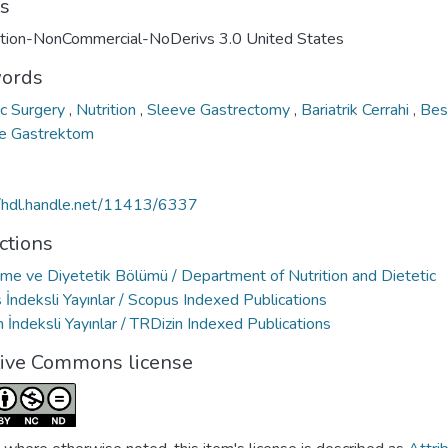
ts
ution-NonCommercial-NoDerivs 3.0 United States
ords
ic Surgery
,
Nutrition
,
Sleeve Gastrectomy
,
Bariatrik Cerrahi
,
Bes
e Gastrektom
//hdl.handle.net/11413/6337
ctions
me ve Diyetetik Bölümü / Department of Nutrition and Dietetic
İndeksli Yayınlar / Scopus Indexed Publications
 İndeksli Yayınlar / TRDizin Indexed Publications
tive Commons license