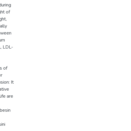
during
ht of
ght,
ally
etween
rum
l, LDL-
s of
er
ion: It
ative
ife are
 besin
ini