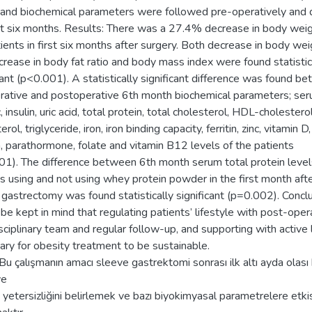
, and biochemical parameters were followed pre-operatively and 
rst six months. Results: There was a 27.4% decrease in body weig
ients in first six months after surgery. Both decrease in body wei
rease in body fat ratio and body mass index were found statistic
cant (p<0.001). A statistically significant difference was found b
rative and postoperative 6th month biochemical parameters; se
insulin, uric acid, total protein, total cholesterol, HDL-cholestero
rol, triglyceride, iron, iron binding capacity, ferritin, zinc, vitamin D,
, parathormone, folate and vitamin B12 levels of the patients
01). The difference between 6th month serum total protein level
s using and not using whey protein powder in the first month aft
gastrectomy was found statistically significant (p=0.002). Conclus
be kept in mind that regulating patients’ lifestyle with post-oper
sciplinary team and regular follow-up, and supporting with active l
ry for obesity treatment to be sustainable.
u çalışmanın amacı sleeve gastrektomi sonrası ilk altı ayda olası
ve
 yetersizliğini belirlemek ve bazı biyokimyasal parametrelere etkis