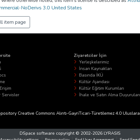
 where otherwise noted, this item's license is described as
Attri
mercial-NoDerivs 3.0 United States
ll item page
rsite
Ziyaretciler İçin
n
Yerleşkelerimiz
S
İnsan Kaynakları
ocs
Basında İKÜ
ime
Kültür Ajandası
Erişim
Kültür Eğitim Kurumları
 Servisler
İhale ve Satın Alma Duyuruları
epository Creative Commons Alıntı-GayriTicari-Türetilemez 4.0 Uluslararas
DSpace software
copyright © 2002-2026
LYRASIS
Accessibility settings
Privacy policy
End User Agreement
Send Feed