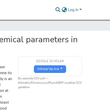
Log In
hemical parameters in
GOOGLE SCHOLAR
ein
Scholar'da Ara ↗
mine its
y is an
Bu yayında DOI yok —
Altmetric/Dimensions/PlumX/BIP! rozetleri DOI
d
gerektirir.
on at
en
least
food