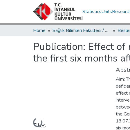
Statistics
Units
Researc
Home
Sağlık Bilimleri Fakültesi / Faculty of Health Sciences
Publication:
Effect of
the first six months a
Abstr
Aim: Th
deficie
effect
interv
betwee
the Gen
13.07.
Loading...
Files
six mo