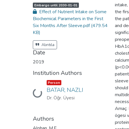
intake
A
,
Embargo until 2030-01-01
c
Effect of Nutrient Intake on Some
the fi
c
e
Biochemical Parameters in the First
the pat
s
s
Six Months After Sleeve.pdf
(479.54
and dec
s
t
KB)
signifi
a
t
preope
u
s
Alıntıla
HbA1c, 
:
Date
choleste
calcium
2019
(p<0.0
Institution Authors
patient
sleeve 
Item type:
,
Person
should 
BATAR, NAZLI
Loading...
multidi
Dr. Öğr. Üyesi
necessa
Amaç: B
ögesi 
Authors
protein
Alphan, M.E.