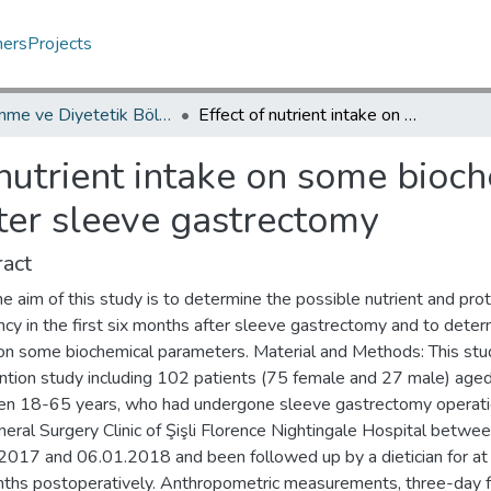
hers
Projects
Beslenme ve Diyetetik Bölümü / Department of Nutrition and Dietetic
Effect of nutrient intake on some biochemical parameters in the first six months after sleeve gastrectomy
 nutrient intake on some bioc
fter sleeve gastrectomy
act
e aim of this study is to determine the possible nutrient and prot
ncy in the first six months after sleeve gastrectomy and to deter
 on some biochemical parameters. Material and Methods: This stud
ention study including 102 patients (75 female and 27 male) age
n 18-65 years, who had undergone sleeve gastrectomy operati
eral Surgery Clinic of Şişli Florence Nightingale Hospital betwe
2017 and 06.01.2018 and been followed up by a dietician for at 
nths postoperatively. Anthropometric measurements, three-day 