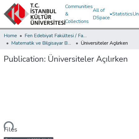
Communities
All of
&
Statistics
Un
DSpace
Collections
Home
Fen Edebiyat Fakültesi / Faculty of Letters and Sciences
Matematik ve Bilgisayar Bölümü / Department of Mathematics and Computer Science
Üniversiteler Açılırken
Publication:
Üniversiteler Açılırken
ding...
Files