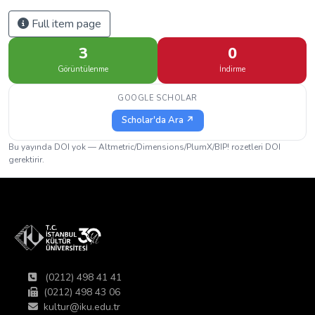
Full item page
3
0
Görüntülenme
İndirme
GOOGLE SCHOLAR
Scholar'da Ara ↗
Bu yayında DOI yok — Altmetric/Dimensions/PlumX/BIP! rozetleri DOI
gerektirir.
(0212) 498 41 41
(0212) 498 43 06
kultur@iku.edu.tr