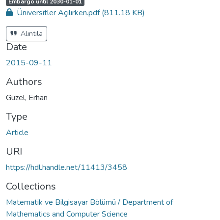
A
,
Embargo until 2030-01-01
c
Üniversitler Açılırken.pdf
(811.18 KB)
c
e
s
s
Alıntıla
s
t
Date
a
t
u
2015-09-11
s
:
Authors
Güzel, Erhan
Type
Article
URI
https://hdl.handle.net/11413/3458
Collections
Matematik ve Bilgisayar Bölümü / Department of
Mathematics and Computer Science