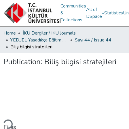
Communities
All of
&
Statistics
Un
DSpace
Collections
Home
İKÜ Dergiler / IKU Journals
YED.JEL Yaşadıkça Eğitim Dergisi / Journal of Education For Life
Sayı 44 / Issue 44
Biliş bilgisi stratejileri
Publication:
Biliş bilgisi stratejileri
ading...
Files