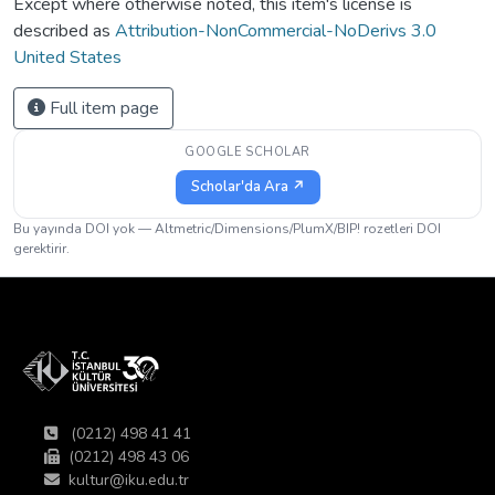
Except where otherwise noted, this item's license is
described as
Attribution-NonCommercial-NoDerivs 3.0
United States
Full item page
GOOGLE SCHOLAR
Scholar'da Ara ↗
Bu yayında DOI yok — Altmetric/Dimensions/PlumX/BIP! rozetleri DOI
gerektirir.
(0212) 498 41 41
(0212) 498 43 06
kultur@iku.edu.tr