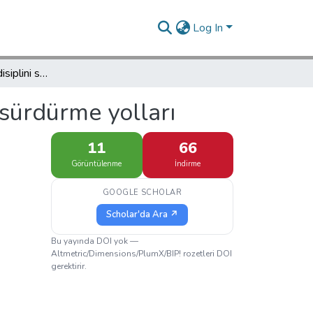
Log In
Çocukta ve ailede disiplini sağlama ve sürdürme yolları
 sürdürme yolları
11
66
Görüntülenme
İndirme
GOOGLE SCHOLAR
Scholar'da Ara ↗
Bu yayında DOI yok —
Altmetric/Dimensions/PlumX/BIP! rozetleri DOI
gerektirir.