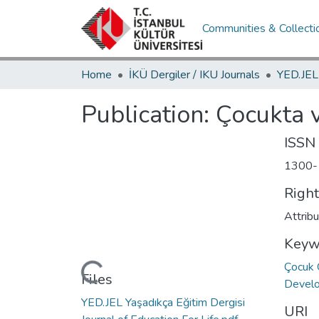
Communities & Collecti
Home
İKÜ Dergiler / IKU Journals
Publication:
Çocukta v
ISSN
1300-
Righ
Attrib
Keyw
Çocuk 
Loading...
Files
Devel
YED.JEL Yaşadıkça Eğitim Dergisi
URI