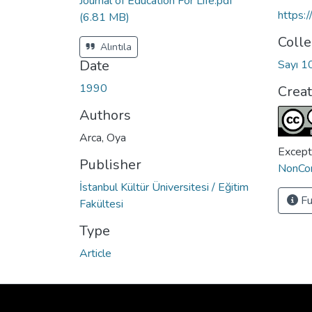
Journal of Education For Life.pdf
https:
(6.81 MB)
Colle
Alıntıla
Date
Sayı 1
1990
Crea
Authors
Arca, Oya
Except
Publisher
NonCom
İstanbul Kültür Üniversitesi / Eğitim
Fu
Fakültesi
Type
Article