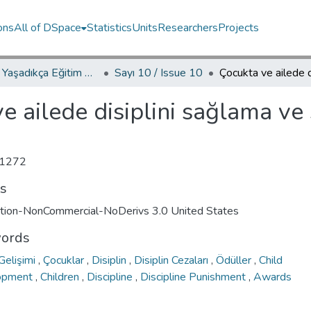
ons
All of DSpace
Statistics
Units
Researchers
Projects
YED.JEL Yaşadıkça Eğitim Dergisi / Journal of Education For Life
Sayı 10 / Issue 10
e ailede disiplini sağlama ve
1272
ts
ution-NonCommercial-NoDerivs 3.0 United States
ords
Gelişimi
,
Çocuklar
,
Disiplin
,
Disiplin Cezaları
,
Ödüller
,
Child
opment
,
Children
,
Discipline
,
Discipline Punishment
,
Awards