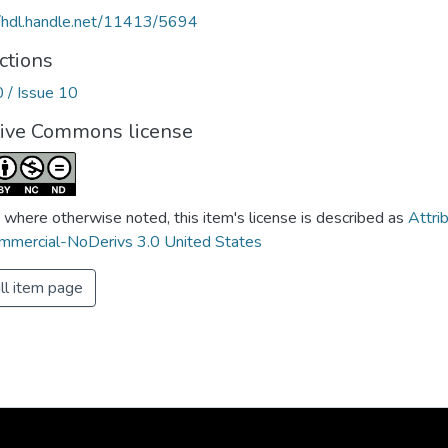
//hdl.handle.net/11413/5694
ctions
0 / Issue 10
tive Commons license
 where otherwise noted, this item's license is described as
Attri
mercial-NoDerivs 3.0 United States
ll item page