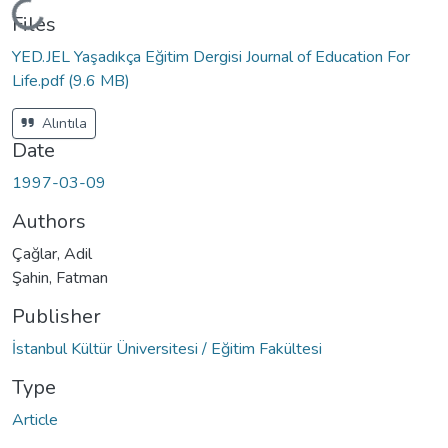
Loading...
Files
YED.JEL Yaşadıkça Eğitim Dergisi Journal of Education For
Life.pdf
(9.6 MB)
Alıntıla
Date
1997-03-09
Authors
Çağlar, Adil
Şahin, Fatman
Publisher
İstanbul Kültür Üniversitesi / Eğitim Fakültesi
Type
Article