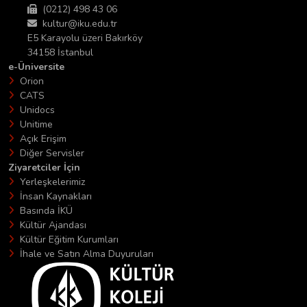
(0212) 498 43 06
kultur@iku.edu.tr
E5 Karayolu üzeri Bakırköy
34158 İstanbul
e-Üniversite
Orion
CATS
Unidocs
Unitime
Açık Erişim
Diğer Servisler
Ziyaretciler İçin
Yerleşkelerimiz
İnsan Kaynakları
Basında İKÜ
Kültür Ajandası
Kültür Eğitim Kurumları
İhale ve Satın Alma Duyuruları