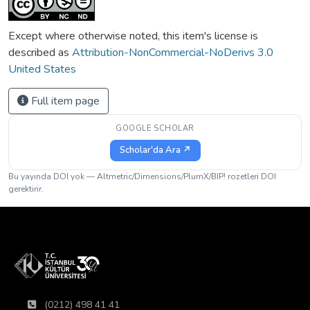
Except where otherwise noted, this item's license is
described as
Attribution-NonCommercial-NoDerivs 3.0
United States
Full item page
GOOGLE SCHOLAR
Scholar'da Ara ↗
Bu yayında DOI yok — Altmetric/Dimensions/PlumX/BIP! rozetleri DOI
gerektirir.
(0212) 498 41 41