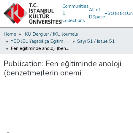
Communities
All of
&
Statistics
Un
DSpace
Collections
Home
İKÜ Dergiler / IKU Journals
YED.JEL Yaşadıkça Eğitim Dergisi / Journal of Education For Life
Sayı 51 / Issue 51
Fen eğitiminde anoloji (benzetme)lerin önemi
Publication:
Fen eğitiminde anoloji
(benzetme)lerin önemi