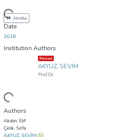
Loading...
Alıntıla
Date
2018
Institution Authors
Item type:
,
Person
AKYÜZ, SEVİM
Prof.Dr.
Loading...
Authors
Akalın, Elif
Çelik, Sefa
AKYÜZ, SEVİM