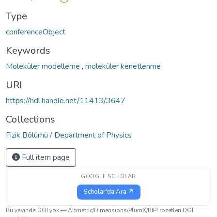
Type
conferenceObject
Keywords
Moleküler modelleme
,
moleküler kenetlenme
URI
https://hdl.handle.net/11413/3647
Collections
Fizik Bölümü / Department of Physics
Full item page
GOOGLE SCHOLAR
Scholar'da Ara ↗
Bu yayında DOI yok — Altmetric/Dimensions/PlumX/BIP! rozetleri DOI