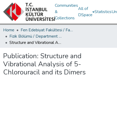
Communities
All of
&
Statistics
Un
DSpace
Collections
Home
Fen Edebiyat Fakültesi / Faculty of Letters and Sciences
Fizik Bölümü / Department of Physics
Structure and Vibrational Analysis of 5-Chlorouracil and its Dimers
Publication:
Structure and
Vibrational Analysis of 5-
Chlorouracil and its Dimers