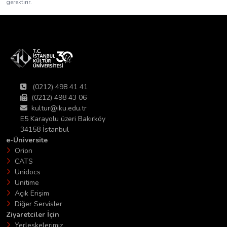
gerektirir.
(0212) 498 41 41
(0212) 498 43 06
kultur@iku.edu.tr
E5 Karayolu üzeri Bakırköy
34158 İstanbul
e-Üniversite
Orion
CATS
Unidocs
Unitime
Açık Erişim
Diğer Servisler
Ziyaretciler İçin
Yerleşkelerimiz