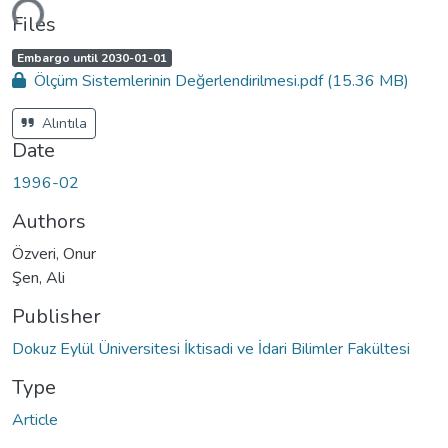
ding...
Files
A
,
Embargo until 2030-01-01
c
Ölçüm Sistemlerinin Değerlendirilmesi.pdf
(15.36 MB)
c
e
s
s
Alıntıla
s
t
Date
a
t
u
1996-02
s
:
Authors
Özveri, Onur
Şen, Ali
Publisher
Dokuz Eylül Üniversitesi İktisadi ve İdari Bilimler Fakültesi
Type
Article