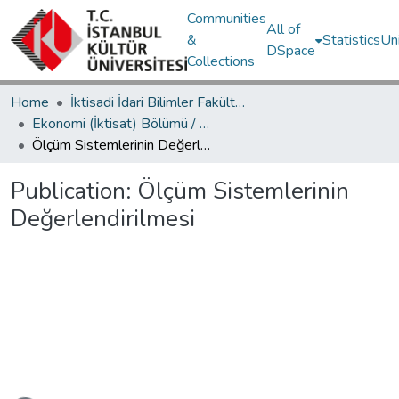
Communities
All of
&
Statistics
Un
DSpace
Collections
Home
İktisadi İdari Bilimler Fakültesi / Faculty of Economics and Administrative Sciences
Ekonomi (İktisat) Bölümü / Department of Economics
Ölçüm Sistemlerinin Değerlendirilmesi
Publication:
Ölçüm Sistemlerinin
Değerlendirilmesi