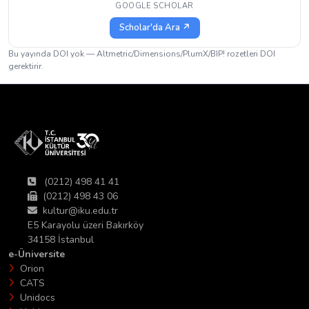
GOOGLE SCHOLAR
Scholar'da Ara ↗
Bu yayında DOI yok — Altmetric/Dimensions/PlumX/BIP! rozetleri DOI
gerektirir.
(0212) 498 41 41
(0212) 498 43 06
kultur@iku.edu.tr
E5 Karayolu üzeri Bakırköy
34158 İstanbul
e-Üniversite
Orion
CATS
Unidocs