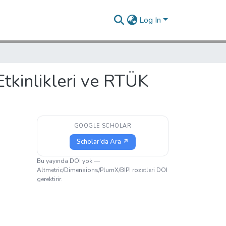
Log In
tkinlikleri ve RTÜK
GOOGLE SCHOLAR
Scholar'da Ara ↗
Bu yayında DOI yok —
Altmetric/Dimensions/PlumX/BIP! rozetleri DOI
gerektirir.