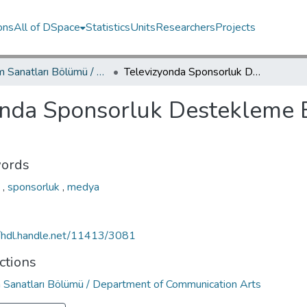
ons
All of DSpace
Statistics
Units
Researchers
Projects
İletişim Sanatları Bölümü / Department of Communication Arts
Televizyonda Sponsorluk Destekleme Etkinlikleri ve RTÜK Yasası
onda Sponsorluk Destekleme E
ords
m
,
sponsorluk
,
medya
//hdl.handle.net/11413/3081
ctions
im Sanatları Bölümü / Department of Communication Arts