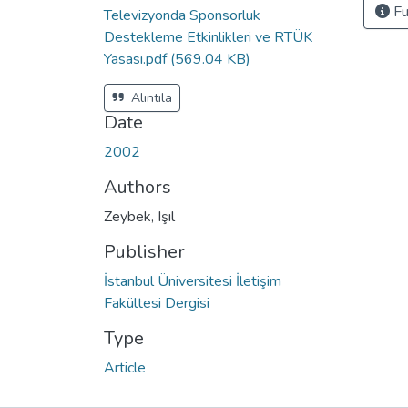
Fu
Televizyonda Sponsorluk
Destekleme Etkinlikleri ve RTÜK
Yasası.pdf
(569.04 KB)
Alıntıla
Date
2002
Authors
Zeybek, Işıl
Publisher
İstanbul Üniversitesi İletişim
Fakültesi Dergisi
Type
Article