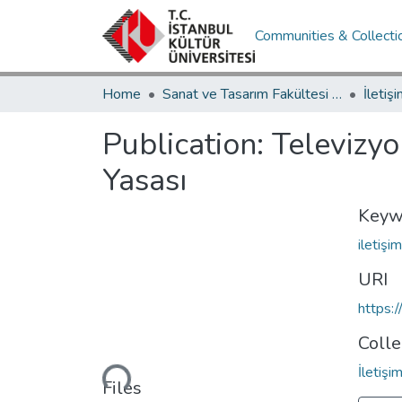
Communities & Collecti
Home
Sanat ve Tasarım Fakültesi / Faculty of Art and Design
Publication:
Televizy
Yasası
Keyw
iletişi
URI
https:
Colle
Loading...
İletiş
Files