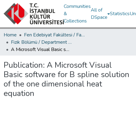
Communities
All of
&
Statistics
Un
DSpace
Collections
Home
Fen Edebiyat Fakültesi / Faculty of Letters and Sciences
Fizik Bölümü / Department of Physics
A Microsoft Visual Basic software for B spline solution of the one dimensional heat equation
Publication:
A Microsoft Visual
Basic software for B spline solution
of the one dimensional heat
equation