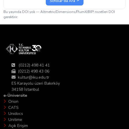
Scholar'da Ara ↗
Bu yayında DOI yok — Altmetric/Dimensions/PlumX/BIP! rozetleri DOI
gerektirir.
(0212) 498 41 41
(0212) 498 43 06
kultur@iku.edu.tr
E5 Karayolu üzeri Bakırköy
34158 İstanbul
e-Üniversite
Orion
CATS
Unidocs
Unitime
Açık Erişim