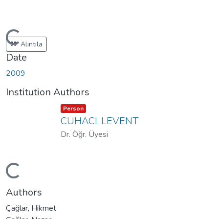
Loading...
Alıntıla
Date
2009
Institution Authors
Item type:
,
Person
CUHACI, LEVENT
Dr. Öğr. Üyesi
Loading...
Authors
Çağlar, Hikmet