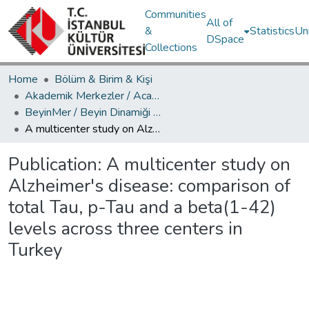
Communities
All of
&
Statistics
Un
DSpace
Collections
Home
Bölüm & Birim & Kişi
Akademik Merkezler / Academic Centers
BeyinMer / Beyin Dinamiği Araştırma Merkezi
A multicenter study on Alzheimer's disease: comparison of total Tau, p-Tau and a beta(1-42) levels across three centers in Turkey
Publication:
A multicenter study on
Alzheimer's disease: comparison of
total Tau, p-Tau and a beta(1-42)
levels across three centers in
Turkey