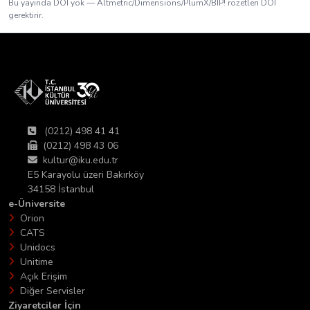
Bu yayında DOI yok — Altmetric/Dimensions/PlumX/BIP! rozetleri DOI
gerektirir.
(0212) 498 41 41
(0212) 498 43 06
kultur@iku.edu.tr
E5 Karayolu üzeri Bakırköy
34158 İstanbul
e-Üniversite
Orion
CATS
Unidocs
Unitime
Açık Erişim
Diğer Servisler
Ziyaretciler İçin