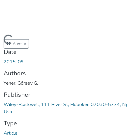
Loading...
Alıntıla
Date
2015-09
Authors
Yener, Görsev G.
Publisher
Wiley-Blackwell, 111 River St, Hoboken 07030-5774, Nj
Usa
Type
Article