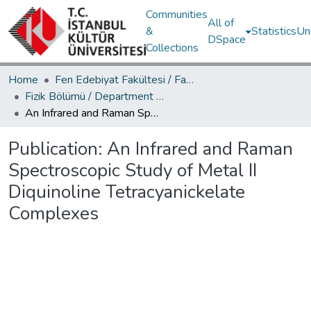
Communities
All of
&
Statistics
Un
DSpace
Collections
Home
Fen Edebiyat Fakültesi / Faculty of Letters and Sciences
Fizik Bölümü / Department of Physics
An Infrared and Raman Spectroscopic Study of Metal II Diquinoline Tetracyanickelate Complexes
Publication:
An Infrared and Raman
Spectroscopic Study of Metal II
Diquinoline Tetracyanickelate
Complexes