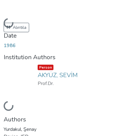
Loading...
Alıntıla
Date
1986
Institution Authors
Item type:
,
Person
AKYÜZ, SEVİM
Prof.Dr.
Loading...
Authors
Yurdakul, Şenay