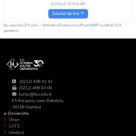
GOOGLE SCHOLAR
Scholar'da Ara ↗
Bu yayında DOI yok — Altmetric/Dimensions/PlumX/BIP! rozetleri DOI
gerektirir.
(0212) 498 41 41
(0212) 498 43 06
kultur@iku.edu.tr
E5 Karayolu üzeri Bakırköy
34158 İstanbul
e-Üniversite
Orion
CATS
Unidocs