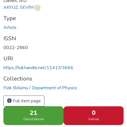
Davies, JED
AKYÜZ, SEVİM
Type
Article
ISSN
0022-2860
URI
https://hdl.handle.net/11413/3666
Collections
Fizik Bölümü / Department of Physics
Full item page
21
0
Görüntülenme
İndirme