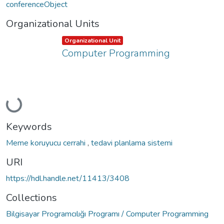
conferenceObject
Organizational Units
Item type:
,
Organizational Unit
Computer Programming
Loading...
Keywords
Meme koruyucu cerrahi
,
tedavi planlama sistemi
URI
https://hdl.handle.net/11413/3408
Collections
Bilgisayar Programcılığı Programı / Computer Programming