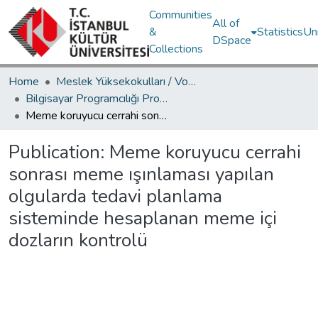
Communities
All of
&
Statistics
Un
DSpace
Collections
Home
Meslek Yüksekokulları / Vocational Schools
Bilgisayar Programcılığı Programı / Computer Programming
Meme koruyucu cerrahi sonrası meme ışınlaması yapılan olgularda tedavi planlama sisteminde hesaplanan meme içi dozların kontrolü
Publication:
Meme koruyucu cerrahi
sonrası meme ışınlaması yapılan
olgularda tedavi planlama
sisteminde hesaplanan meme içi
dozların kontrolü