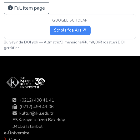
Full item page
GOOGLE SCHOLAR
Scholar'da Ara ↗
Bu yayında DOI yok — Altmetric/Dimensions/PlumX/BIP! rozetleri DOI
gerektirir.
(0212) 498 41 41
(0212) 498 43 06
kultur@iku.edu.tr
E5 Karayolu üzeri Bakırköy
34158 İstanbul
e-Üniversite
Orion