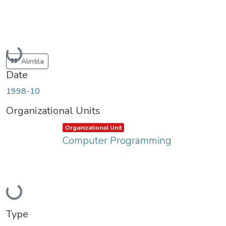
Loading...
Alıntıla
Date
1998-10
Organizational Units
Item type:
,
Organizational Unit
Computer Programming
Loading...
Type