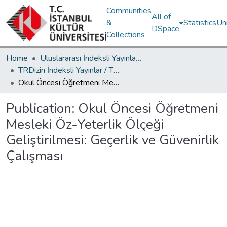
Communities
All of
&
Statistics
Un
DSpace
Collections
Home
Uluslararası İndeksli Yayınlar / International Indexed Publications
TRDizin İndeksli Yayınlar / TRDizin Indexed Publications
Okul Öncesi Öğretmeni Mesleki Öz-Yeterlik Ölçeği Geliştirilmesi: Geçerlik ve Güvenirlik Çalışması
Publication:
Okul Öncesi Öğretmeni
Mesleki Öz-Yeterlik Ölçeği
Geliştirilmesi: Geçerlik ve Güvenirlik
Çalışması