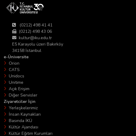
(0212) 498 41 41
(0212) 498 43 06
kultur@iku.edu.tr
E5 Karayolu üzeri Bakırköy
34158 İstanbul
e-Üniversite
Orion
CATS
Unidocs
Unitime
Açık Erişim
Diğer Servisler
Ziyaretciler İçin
Yerleşkelerimiz
İnsan Kaynakları
Basında İKÜ
Kültür Ajandası
Kültür Eğitim Kurumları