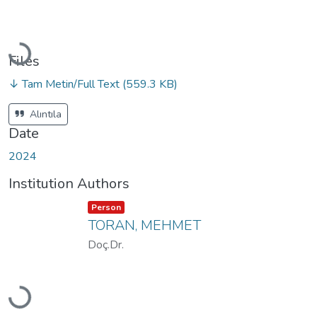
Loading...
Files
↓ Tam Metin/Full Text
(559.3 KB)
Alıntıla
Date
2024
Institution Authors
Item type:
,
Person
TORAN, MEHMET
Doç.Dr.
Loading...