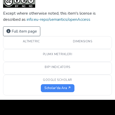
Except where otherwise noted, this item's license is
described as
info:eu-repo/semantics/openAccess
Full item page
ALTMETRIC
DIMENSIONS
PLUMX METRIKLERI
BIP! INDICATORS
GOOGLE SCHOLAR
Scholar'da Ara ↗