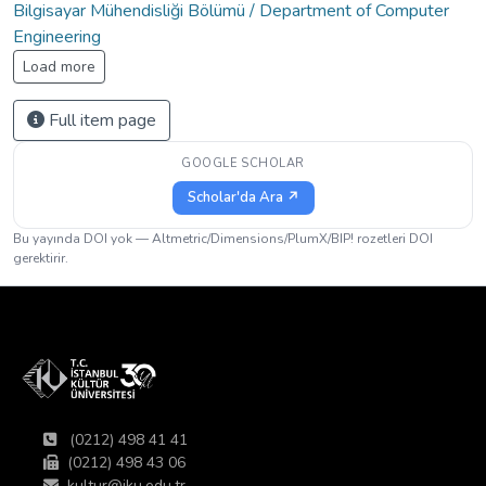
Bilgisayar Mühendisliği Bölümü / Department of Computer
Engineering
Load more
Full item page
GOOGLE SCHOLAR
Scholar'da Ara ↗
Bu yayında DOI yok — Altmetric/Dimensions/PlumX/BIP! rozetleri DOI
gerektirir.
(0212) 498 41 41
(0212) 498 43 06
kultur@iku.edu.tr