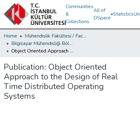
Communities
All of
&
Statistics
Un
DSpace
Collections
Home
Mühendislik Fakültesi / Faculty of Engineering
Bilgisayar Mühendisliği Bölümü / Department of Computer Engineering
Object Oriented Approach to the Design of Real Time Distributed Operating Systems
Publication:
Object Oriented
Approach to the Design of Real
Time Distributed Operating
Systems