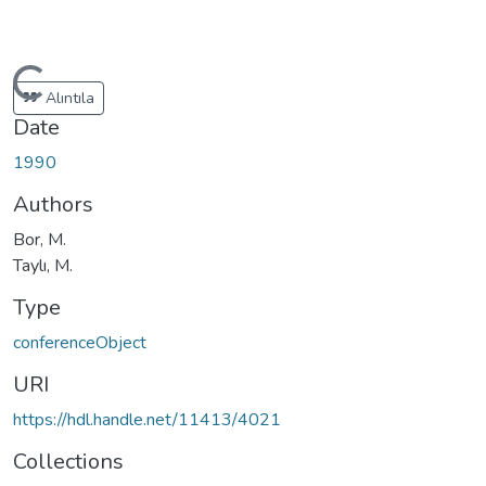
Loading...
Alıntıla
Date
1990
Authors
Bor, M.
Taylı, M.
Type
conferenceObject
URI
https://hdl.handle.net/11413/4021
Collections