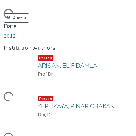
Loading...
Alıntıla
Date
2012
Institution Authors
Item type:
,
Person
ARISAN, ELİF DAMLA
Prof.Dr.
Loading...
Item type:
,
Person
YERLİKAYA, PINAR OBAKAN
Doç.Dr.