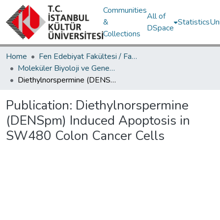
Communities
All of
&
Statistics
Un
DSpace
Collections
Home
Fen Edebiyat Fakültesi / Faculty of Letters and Sciences
Moleküler Biyoloji ve Genetik Bölümü / Department of Molecular Biology and Genetics
Diethylnorspermine (DENSpm) Induced Apoptosis in SW480 Colon Cancer Cells
Publication:
Diethylnorspermine
(DENSpm) Induced Apoptosis in
SW480 Colon Cancer Cells