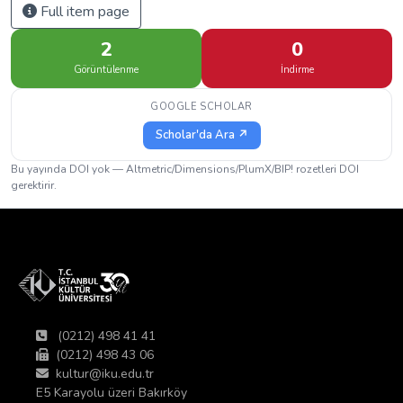
Full item page
2
0
Görüntülenme
İndirme
GOOGLE SCHOLAR
Scholar'da Ara ↗
Bu yayında DOI yok — Altmetric/Dimensions/PlumX/BIP! rozetleri DOI
gerektirir.
(0212) 498 41 41
(0212) 498 43 06
kultur@iku.edu.tr
E5 Karayolu üzeri Bakırköy