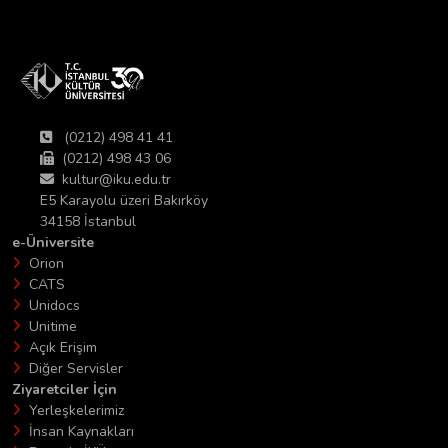
(0212) 498 41 41
(0212) 498 43 06
kultur@iku.edu.tr
E5 Karayolu üzeri Bakırköy
34158 İstanbul
e-Üniversite
Orion
CATS
Unidocs
Unitime
Açık Erişim
Diğer Servisler
Ziyaretciler İçin
Yerleşkelerimiz
İnsan Kaynakları