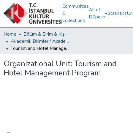
Communities
All of
&
Statistics
Un
DSpace
Collections
Home
Bölüm & Birim & Kişi
Akademik Birimler / Academic Units
Tourism and Hotel Management Program
Organizational Unit:
Tourism and
Hotel Management Program
Loading...