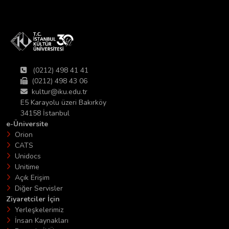
(0212) 498 41 41
(0212) 498 43 06
kultur@iku.edu.tr
E5 Karayolu üzeri Bakırköy
34158 İstanbul
e-Üniversite
Orion
CATS
Unidocs
Unitime
Açık Erişim
Diğer Servisler
Ziyaretciler İçin
Yerleşkelerimiz
İnsan Kaynakları