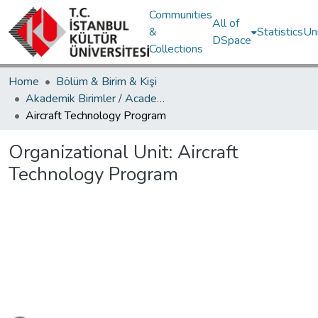
Communities
All of
&
Statistics
Un
DSpace
Collections
Home
Bölüm & Birim & Kişi
Akademik Birimler / Academic Units
Aircraft Technology Program
Organizational Unit:
Aircraft
Technology Program